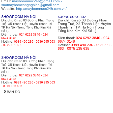
Email:
maybomnuoc24h@gmail.com -
suamaybomcongnghiep@gmail.com
Website:
http://maybomnuoc24h.com.vn/
SHOWROOM HÀ NỘI
XƯỞNG SỬA CHỮA
Địa chỉ:
Địa chỉ:
Km số 03 Đường Phan
Km số 03 Đường Phan Trọng
Trọng Tuệ, Xã Thanh Liệt, Huyện
Tuệ, Xã Thanh Liệt, Huyện Thanh Trì,
Thanh Trì, TP. Hà Nội (Trong
TP. Hà Nội (Trong Tổng Kho Kim Khí
Tổng Kho Kim Khí Số 1)
Số 1)
Điện thoại:
024 6292 3846 - 024
Điện thoại:
024 6292 3846 - 024
6674 3148
Hotline:
6674 3148
0989 490 236 - 0936 995 663
Hotline:
0989 490 236 - 0936 995
- 0975 135 635
663 - 0975 135 635
SHOWROOM HÀ NỘI
Địa chỉ:
Km số 03 Đường Phan Trọng
Tuệ, Xã Thanh Liệt, Huyện Thanh Trì,
TP. Hà Nội (Trong Tổng Kho Kim Khí
Số 1)
Điện thoại:
024 6292 3846 - 024
6674 3148
Hotline:
0989 490 236 - 0936 995 663
- 0975 135 635
BẢN ĐỒ