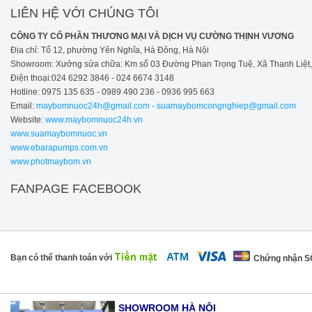
LIÊN HỆ VỚI CHÚNG TÔI
CÔNG TY CỔ PHẦN THƯƠNG MẠI VÀ DỊCH VỤ CƯỜNG THỊNH VƯƠNG
Địa chỉ: Tổ 12, phường Yên Nghĩa, Hà Đông, Hà Nội
Showroom: Xưởng sửa chữa: Km số 03 Đường Phan Trọng Tuệ, Xã Thanh Liệt, H
Điện thoại:024 6292 3846 - 024 6674 3148
Hotline: 0975 135 635 - 0989 490 236 - 0936 995 663
Email:
maybomnuoc24h@gmail.com - suamaybomcongnghiep@gmail.com
Website:
www.maybomnuoc24h.vn
www.suamaybomnuoc.vn
www.ebarapumps.com.vn
www.photmaybom.vn
FANPAGE FACEBOOK
Bạn có thể thanh toán với
Chứng nhận 
SHOWROOM HÀ NỘI