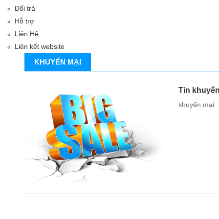
Đổi trả
Hỗ trợ
Liên Hệ
Liên kết website
KHUYẾN MẠI
Tin khuyến
khuyến mại