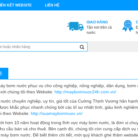
IÊN KẾT WEBSITE
LIÊN HỆ
GIAO HÀNG
Tận nơi trên cả
Đ
nước
h
E
áy bơm nước phục vụ cho công nghiệp, nông nghiệp, dân dụng, bơm 
 với chúng tôi theo Website:
http://maybomnuoc24h.com.vn/
nước chuyên nghiệp, uy tín, giá tốt của Cường Thịnh Vương hân hạnh 
ợc khắc phục nhanh chóng bởi các kĩ sư nhiệt tình, giàu kinh nghiệ
ôi theo Website:
http://suamaybomnuoc.vn/
i hơn 10 năm hoạt động trong lĩnh vực máy bơm nước, là đơn vị chu
u cầu bán và cho thuê. Bên cạnh đó, chúng tôi còn cung cấp dịch vụ
g máy bơm nước. Để biết thêm chi tiết, mời quý khách ghé thăm websit