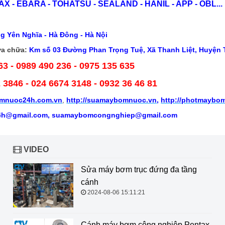
X - EBARA - TOHATSU - SEALAND - HANIL - APP - OBL...
g Yên Nghĩa - Hà Đông - Hà Nội
a chữa:
Km số 03 Đường Phan Trọng Tuệ, Xã Thanh Liệt, Huyện T
63 - 0989 490 236 - 0975 135 635
2 3846
- 024 6674 3148 - 0932 36 46 81
mnuoc24h.com.vn
,
http://suamaybomnuoc.vn
,
http://photmaybo
h@gmail.com, suamaybomcongnghiep@gmail.com
VIDEO
Sửa máy bơm trục đứng đa tầng
cánh
2024-08-06 15:11:21
Cánh máy bơm công nghiệp Pentax,