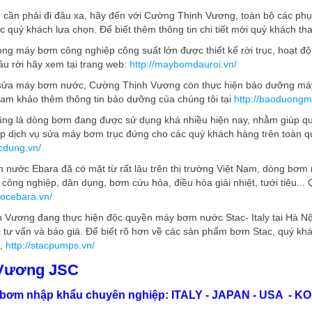
g cần phải đi đâu xa, hãy đến với Cường Thịnh Vương, toàn bộ các ph
c quý khách lựa chọn. Để biết thêm thông tin chi tiết mời quý khách th
òng máy bơm công nghiệp công suất lớn được thiết kế rời trục, hoạt đ
u rời hãy xem tại trang web:
http://maybomdauroi.vn/
 sửa máy bơm nước, Cường Thịnh Vương còn thực hiện bảo dưỡng m
ham khảo thêm thông tin bảo dưỡng của chúng tôi tại
http://baoduong
ng là dòng bơm đang được sử dụng khá nhiều hiện nay, nhằm giúp quý
p dịch vụ sửa máy bơm trục đứng cho các quý khách hàng trên toàn quố
cdung.vn/
nước Ebara đã có mặt từ rất lâu trên thị trường Việt Nam, dòng bơm
công nghiệp, dân dụng, bơm cứu hỏa, điều hòa giải nhiệt, tưới tiêu...
ocebara.vn/
 Vương đang thực hiện độc quyền máy bơm nước Stac- Italy tại Hà Nộ
 tư vấn và báo giá. Để biết rõ hơn về các sản phẩm bơm Stac, quý khá
,
http://stacpumps.vn/
Vương JSC
bơm nhập khẩu chuyên nghiệp: ITALY - JAPAN - USA - KO