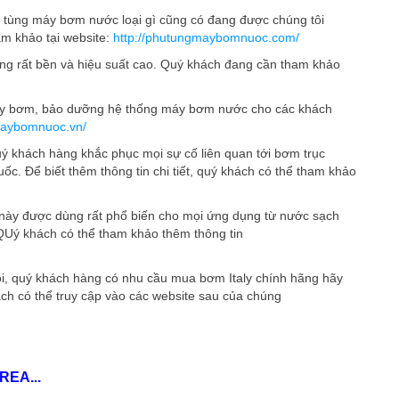
ụ tùng máy bơm nước loại gì cũng có đang được chúng tôi
am khảo tại website:
http://phutungmaybomnuoc.com/
ộng rất bền và hiệu suất cao. Quý khách đang cần tham khảo
áy bơm, bảo dưỡng hệ thống máy bơm nước cho các khách
maybomnuoc.vn/
 khách hàng khắc phục mọi sự cố liên quan tới bơm trục
c. Để biết thêm thông tin chi tiết, quý khách có thể tham khảo
 này được dùng rất phổ biến cho mọi ứng dụng từ nước sạch
 QUý khách có thể tham khảo thêm thông tin
i, quý khách hàng có nhu cầu mua bơm Italy chính hãng hãy
ch có thể truy cập vào các website sau của chúng
REA...