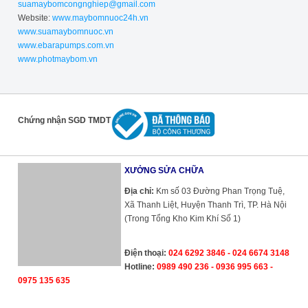
suamaybomcongnghiep@gmail.com
Website:
www.maybomnuoc24h.vn
www.suamaybomnuoc.vn
www.ebarapumps.com.vn
www.photmaybom.vn
Chứng nhận SGD TMDT
XƯỞNG SỬA CHỮA
Địa chỉ:
Km số 03 Đường Phan Trọng Tuệ,
Xã Thanh Liệt, Huyện Thanh Trì, TP. Hà Nội
(Trong Tổng Kho Kim Khí Số 1)
Điện thoại:
024 6292 3846 - 024 6674 3148
Hotline:
0989 490 236 - 0936 995 663 -
0975 135 635