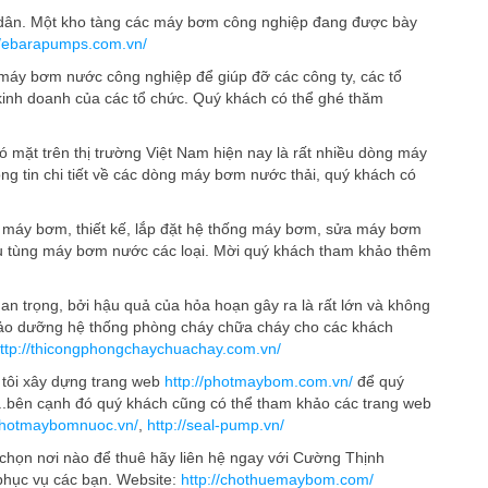
ốc dân. Một kho tàng các máy bơm công nghiệp đang được bày
//ebarapumps.com.vn/
 máy bơm nước công nghiệp để giúp đỡ các công ty, các tổ
inh doanh của các tổ chức. Quý khách có thể ghé thăm
 có mặt trên thị trường Việt Nam hiện nay là rất nhiều dòng máy
ng tin chi tiết về các dòng máy bơm nước thải, quý khách có
 máy bơm, thiết kế, lắp đặt hệ thống máy bơm, sửa máy bơm
hụ tùng máy bơm nước các loại. Mời quý khách tham khảo thêm
uan trọng, bởi hậu quả của hỏa hoạn gây ra là rất lớn và không
a, bảo dưỡng hệ thống phòng cháy chữa cháy cho các khách
ttp://thicongphongchaychuachay.com.vn/
tôi xây dựng trang web
http://photmaybom.com.vn/
để quý
...bên cạnh đó quý khách cũng có thể tham khảo các trang web
/photmaybomnuoc.vn/
,
http://seal-pump.vn/
họn nơi nào để thuê hãy liên hệ ngay với Cường Thịnh
phục vụ các bạn. Website:
http://chothuemaybom.com/