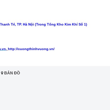
hanh Trì, TP. Hà Nội (Trong Tổng Kho Kim Khí Số 1)
m.vn
,
http://cuongthinhvuong.vn/
BẢN ĐỒ