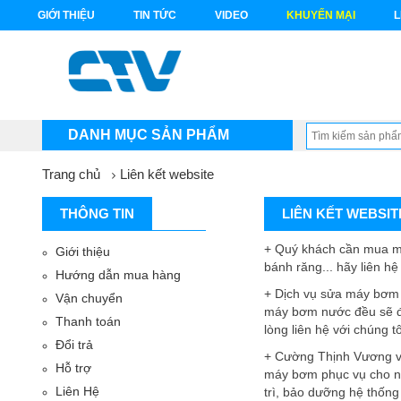
GIỚI THIỆU
TIN TỨC
VIDEO
KHUYẾN MẠI
L
DANH MỤC SẢN PHẨM
Trang chủ
Liên kết website
THÔNG TIN
LIÊN KẾT WEBSIT
+ Quý khách cần mua m
Giới thiệu
bánh răng... hãy liên hệ
Hướng dẫn mua hàng
+ Dịch vụ sửa máy bơm 
Vận chuyển
máy bơm nước đều sẽ đư
Thanh toán
lòng liên hệ với chúng t
Đổi trả
+ Cường Thịnh Vương vớ
Hỗ trợ
máy bơm phục vụ cho nh
Liên Hệ
trì, bảo dưỡng hệ thốn