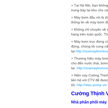
+ Tại Hà Nội, bạn khôn
trưng bày tại kho cho cá
+ Máy bơm đầu rời là d
thông tin về máy bơm đầ
+ Không chỉ chuyên về
hàng trên toàn quốc. T
+ Máy bơm trục đứng cũ
đứng, chúng tôi cung cấ
tại
http://suamaybomtru
+ Thương hiệu máy bơm 
cho đến nước thải, bơm 
tại
http://suamaybomnu
+ Hiện nay Cường Thịnh
liên hệ với CTV để được
tôi:
http://stac-pump.vn/
Cường Thịnh 
Nhà phân phối máy 