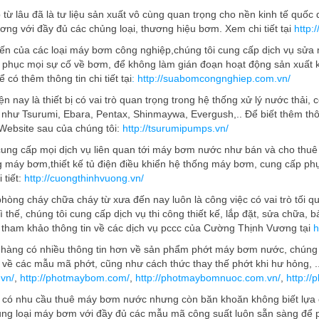
từ lâu đã là tư liệu sản xuất vô cùng quan trọng cho nền kinh tế qu
ng với đầy đủ các chủng loại, thương hiệu bơm. Xem chi tiết tại
http:
iến của các loại máy bơm công nghiệp,chúng tôi cung cấp dịch vụ sửa
phục mọi sự cố về bơm, để không làm gián đoạn hoạt động sản xuất k
 có thêm thông tin chi tiết tại
: http://suabomcongnghiep.com.vn/
 nay là thiết bị có vai trò quan trọng trong hệ thống xử lý nước thải,
 như Tsurumi, Ebara, Pentax, Shinmaywa, Evergush,.. Để biết thêm thô
Website sau của chúng tôi:
http://tsurumipumps.vn/
ng cấp mọi dịch vụ liên quan tới máy bơm nước như bán và cho thuê
g máy bơm,thiết kế tủ điện điều khiển hệ thống máy bơm, cung cấp p
tiết:
http://cuongthinhvuong.vn/
phòng cháy chữa cháy từ xưa đến nay luôn là công việc có vai trò tối q
ì thế, chúng tôi cung cấp dịch vụ thi công thiết kế, lắp đặt, sửa chữ
 tham khảo thông tin về các dịch vụ pccc của Cường Thịnh Vương tại
h
hàng có nhiều thông tin hơn về sản phẩm phớt máy bơm nước, chúng 
 về các mẫu mã phớt, cũng như cách thức thay thế phớt khi hư hỏng, 
.vn/
,
http://photmaybom.com/
,
http://photmaybomnuoc.com.vn/
,
http:/
có nhu cầu thuê máy bơm nước nhưng còn băn khoăn không biết lựa c
ng loại máy bơm với đầy đủ các mẫu mã công suất luôn sẵn sàng để 