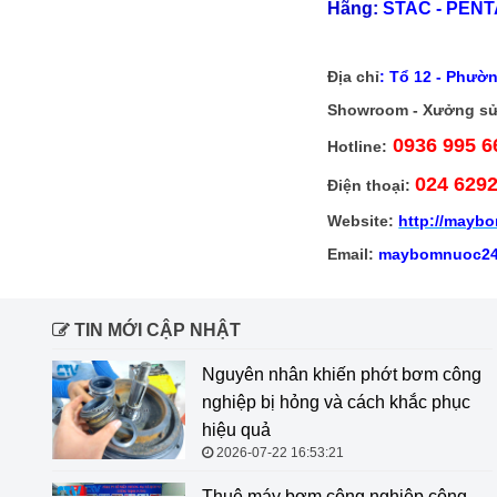
Hãng:
STAC - PENTA
Địa chỉ
:
Tổ 12 - Phườn
Showroom - Xưởng sử
0936 995 6
Hotline:
024 629
Điện thoại:
Website:
http://
maybo
Email:
maybomnuoc24
TIN MỚI CẬP NHẬT
Nguyên nhân khiến phớt bơm công
nghiệp bị hỏng và cách khắc phục
hiệu quả
2026-07-22 16:53:21
Thuê máy bơm công nghiệp công