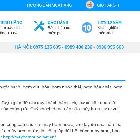
HƯỚNG DẪN MUA HÀNG
GIỎ HÀNG ()
CHÍNH HÃNG
BẢO HÀNH
HƠN 10 NĂM
ảm bảo chính
Bảo trì tận nơi
Kinh nghiệm
ãng 100%
miễn phí
triển khai
HÀ NỘI:
0975 135 635 - 0989 490 236 - 0936 995 663
nước sạch, bơm cứu hỏa, bơm nước thải, bơm hóa chất, bơm
được giúp đỡ các quý khách hàng. Mọi sự cố liên quan tới
m của chúng tôi. Quý khách đang cần sửa máy bơm nước vui
yên cung cấp các loại máy bơm nước, với đầy đủ các mẫu mã
 sửa máy bơm nước, thi công lắp đặt hệ thống máy bơm, bảo
e:
http://maybomnuoc.net.vn/