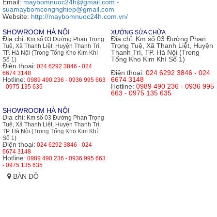
Email:
maybomnuoc24h@gmail.com -
suamaybomcongnghiep@gmail.com
Website:
http://maybomnuoc24h.com.vn/
SHOWROOM HÀ NỘI
XƯỞNG SỬA CHỮA
Địa chỉ:
Địa chỉ:
Km số 03 Đường Phan
Km số 03 Đường Phan Trọng
Trọng Tuệ, Xã Thanh Liệt, Huyện
Tuệ, Xã Thanh Liệt, Huyện Thanh Trì,
Thanh Trì, TP. Hà Nội (Trong
TP. Hà Nội (Trong Tổng Kho Kim Khí
Tổng Kho Kim Khí Số 1)
Số 1)
Điện thoại:
024 6292 3846 - 024
Điện thoại:
024 6292 3846 - 024
6674 3148
Hotline:
6674 3148
0989 490 236 - 0936 995 663
Hotline:
0989 490 236 - 0936 995
- 0975 135 635
663 - 0975 135 635
SHOWROOM HÀ NỘI
Địa chỉ:
Km số 03 Đường Phan Trọng
Tuệ, Xã Thanh Liệt, Huyện Thanh Trì,
TP. Hà Nội (Trong Tổng Kho Kim Khí
Số 1)
Điện thoại:
024 6292 3846 - 024
6674 3148
Hotline:
0989 490 236 - 0936 995 663
- 0975 135 635
BẢN ĐỒ