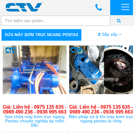
Sắp xếp
SỬA MÁY BƠM TRỤC NGANG PENTAX
Giá: Liên hệ - 0975 135 635 -
Giá: Liên hệ - 0975 135 635 -
0989 490 236 - 0936 995 663
0989 490 236 - 0936 995 663
Sửa chữa máy bơm trục ngang
Biện pháp xử lý khi máy bơm trục
Pentax chuyên nghiệp tại miền
ngang pentax bị cháy
Bắc