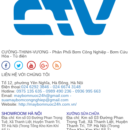
CƯỜNG-THỊNH-VƯƠNG - Phân Phối Bơm Công Nghiệp - Bơm Cứu
Hỏa - Tủ điện
LIÊN HỆ VỚI CHÚNG TÔI
Tổ 12, phường Yên Nghĩa, Hà Đông, Hà Nội
Điện thoại:
024 6292 3846 - 024 6674 3148
Hotline:
0975 135 635 - 0989 490 236 - 0936 995 663
Email:
maybomnuoc24h@gmail.com -
suamaybomcongnghiep@gmail.com
Website:
http://maybomnuoc24h.com.vn/
SHOWROOM HÀ NỘI
XƯỞNG SỬA CHỮA
Địa chỉ:
Địa chỉ:
Km số 03 Đường Phan
Km số 03 Đường Phan Trọng
Trọng Tuệ, Xã Thanh Liệt, Huyện
Tuệ, Xã Thanh Liệt, Huyện Thanh Trì,
Thanh Trì, TP. Hà Nội (Trong
TP. Hà Nội (Trong Tổng Kho Kim Khí
Tổng Kho Kim Khí Số 1)
Số 1)