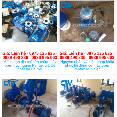
Giá: Liên hệ - 0975 135 635 -
Giá: Liên hệ - 0975 135 635 -
0989 490 236 - 0936 995 663
0989 490 236 - 0936 995 663
Mách bạn địa chỉ sữa chữa máy
Nguyên nhân và biện pháp khắc
bơm trục ngang Pentax giá tốt
phục lỗi động cơ máy bơm
nhất tại Hà Nội
Pentax rò rỉ điện