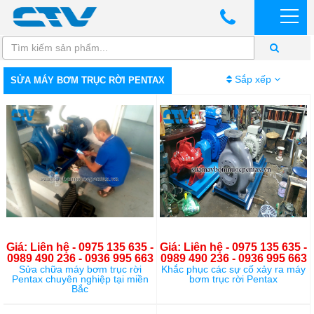
Sắp xếp
SỬA MÁY BƠM TRỤC RỜI PENTAX
Giá: Liên hệ - 0975 135 635 -
Giá: Liên hệ - 0975 135 635 -
0989 490 236 - 0936 995 663
0989 490 236 - 0936 995 663
Sửa chữa máy bơm trục rời
Khắc phục các sự cố xảy ra máy
Pentax chuyên nghiệp tại miền
bơm trục rời Pentax
Bắc