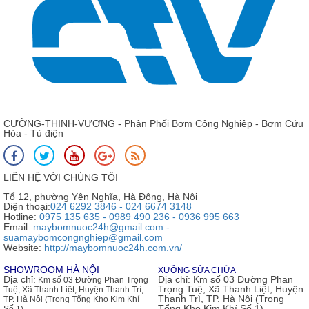
CƯỜNG-THỊNH-VƯƠNG - Phân Phối Bơm Công Nghiệp - Bơm Cứu
Hỏa - Tủ điện
LIÊN HỆ VỚI CHÚNG TÔI
Tổ 12, phường Yên Nghĩa, Hà Đông, Hà Nội
Điện thoại:
024 6292 3846 - 024 6674 3148
Hotline:
0975 135 635 - 0989 490 236 - 0936 995 663
Email:
maybomnuoc24h@gmail.com -
suamaybomcongnghiep@gmail.com
Website:
http://maybomnuoc24h.com.vn/
SHOWROOM HÀ NỘI
XƯỞNG SỬA CHỮA
Địa chỉ:
Địa chỉ:
Km số 03 Đường Phan
Km số 03 Đường Phan Trọng
Trọng Tuệ, Xã Thanh Liệt, Huyện
Tuệ, Xã Thanh Liệt, Huyện Thanh Trì,
Thanh Trì, TP. Hà Nội (Trong
TP. Hà Nội (Trong Tổng Kho Kim Khí
Tổng Kho Kim Khí Số 1)
Số 1)