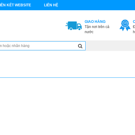
IÊN KẾT WEBSITE
LIÊN HỆ
GIAO HÀNG
Tận nơi trên cả
Đ
nước
h