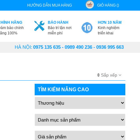
HƯỚNG DẪN MUA HÀNG
GIỎ HÀNG ()
CHÍNH HÃNG
BẢO HÀNH
HƠN 10 NĂM
ảm bảo chính
Bảo trì tận nơi
Kinh nghiệm
ãng 100%
miễn phí
triển khai
HÀ NỘI:
0975 135 635 - 0989 490 236 - 0936 995 663
Sắp xếp
TÌM KIẾM NÂNG CAO