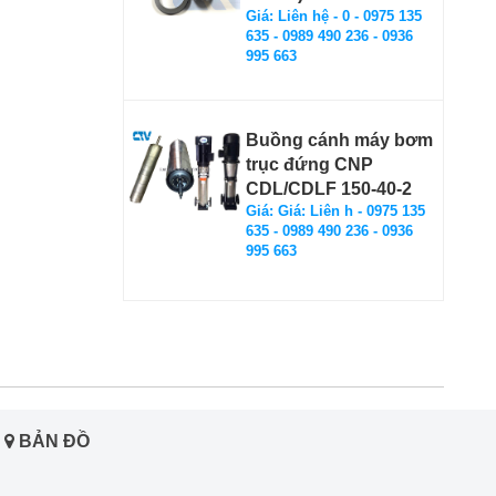
Giá: Liên hệ - 0 - 0975 135
635 - 0989 490 236 - 0936
995 663
Buồng cánh máy bơm
trục đứng CNP
CDL/CDLF 150-40-2
Giá: Giá: Liên h - 0975 135
635 - 0989 490 236 - 0936
995 663
BẢN ĐỒ