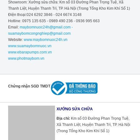
Showroom: Xưởng sửa chữa: Km số 03 Đường Phan Trọng Tuệ, Xã
Thanh Liệt, Huyện Thanh Trì, TP. Hà Nội (Trong Tổng Kho Kim Khí Số 1)
Điện thoại:024 6292 3846 - 024 6674 3148
Hotline: 0975 135 635 - 0989 490 236 - 0936 995 663
Email:
maybomnuoc24h@gmail.com -
suamaybomcongnghiep@gmail.com
Website:
www.maybomnuoc24h.vn
www.suamaybomnuoc.vn
www.ebarapumps.com.vn
www.photmaybom.vn
Chứng nhận SGD TMDT
XƯỞNG SỬA CHỮA
Địa chỉ:
Km số 03 Đường Phan Trọng Tuệ,
Xã Thanh Liệt, Huyện Thanh Trì, TP. Hà Nội
(Trong Tổng Kho Kim Khí Số 1)