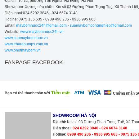
Địa chỉ: Tổ 12, phường Yên Nghĩa, Hà Đông, Hà Nội
Showroom: Xưởng sửa chữa: Km số 03 Đường Phan Trọng Tuệ, Xã Thanh Liệt, H
Điện thoại:024 6292 3846 - 024 6674 3148
Hotline: 0975 135 635 - 0989 490 236 - 0936 995 663
Email:
maybomnuoc24h@gmail.com - suamaybomcongnghiep@gmail.com
Website:
www.maybomnuoc24h.vn
www.suamaybomnuoc.vn
www.ebarapumps.com.vn
www.photmaybom.vn
FANPAGE FACEBOOK
Bạn có thể thanh toán với
Chứng nhận 
SHOWROOM HÀ NỘI
Địa chỉ:
Km số 03 Đường Phan Trọng Tuệ, Xã Thanh Liệt, Huyện Thanh Trì, TP.
Điện thoại:
024 6292 3846 - 024 6674 3148
Hotline:
0989 490 236 - 0936 995 663 - 0975 135 635