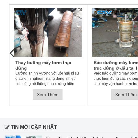
Bảo dưỡng máy bơm nước
Thiết kế và lắp đặt t
trục đứng ở đâu tại Hà Nội
hệ thống máy bơm 
ư
Việc bảo dưỡng máy bơm nước nếu
Tủ điện cho hệ thống máy
thực hiện đúng cách không chỉ giúp
dụng bảo vệ quá trình hoạ
cho máy vận hành trơn tru, an toàn mà
máy bơm được ổn định,tiế
còn giúp kéo dài tuổi thọ của máy bơm
năng, ổn định áp suất tro
lên rất nhiều. Bảo dưỡng giúp cho
Xem Thêm
ống, có khả năng điều kh
Xem Thêm
máy bơm hoạt động tốt hơn và đồng
chạy luân phiên,làm tăng t
thời phát hiện
máy bơm..
TIN MỚI CẬP NHẬT