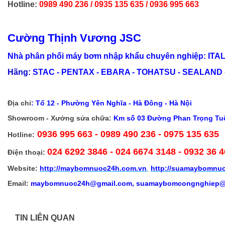
Hotline:
0989 490 236 / 0935 135 635 / 0936 995 663
Cường Thịnh Vương JSC
Nhà phân phối máy bơm nhập khẩu chuyên nghiệp: ITAL
Hãng:
STAC - PENTAX - EBARA - TOHATSU - SEALAND - H
Địa chỉ
:
Tổ 12 - Phường Yên Nghĩa - Hà Đông - Hà Nội
Showroom - Xưởng sửa chữa:
Km số 03 Đường Phan Trọng Tuệ,
0936 995 663 - 0989 490 236 - 0975 135 635
Hotline:
024 6292 3846
- 024 6674 3148 - 0932 36 4
Điện thoại:
Website:
http://
maybomnuoc24h.com.vn
,
http://suamaybomnu
Email:
maybomnuoc24h@gmail.com, suamaybomcongnghiep@
TIN LIÊN QUAN