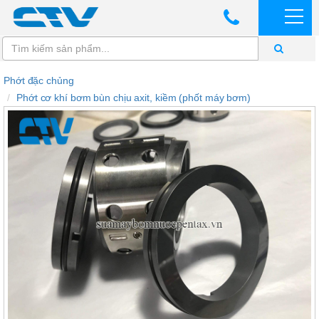
Phớt đặc chủng
Phớt cơ khí bơm bùn chịu axit, kiềm (phốt máy bơm)