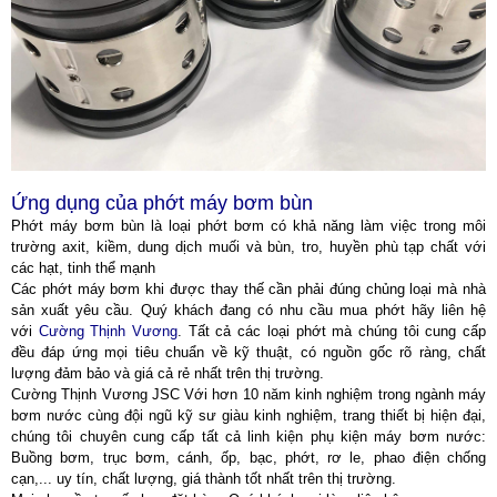
Ứng dụng của phớt máy bơm bùn
Phớt máy bơm bùn là loại phớt bơm có khả năng làm việc trong môi
trường
axit, kiềm, dung dịch muối và bùn, tro, huyền phù tạp chất với
các hạt, tinh thể mạnh
Các phớt máy bơm khi được thay thế cần phải đúng chủng loại mà nhà
sản xuất yêu cầu. Quý khách đang có nhu cầu mua phớt hãy liên hệ
với
Cường Thịnh Vương
. Tất cả các loại phớt mà chúng tôi cung cấp
đều đáp ứng mọi tiêu chuẩn về kỹ thuật, có nguồn gốc rõ ràng, chất
lượng đảm bảo và giá cả rẻ nhất trên thị trường.
Cường Thịnh Vương JSC
Với hơn 10 năm kinh nghiệm trong ngành máy
bơm nước cùng đội ngũ kỹ sư giàu kinh nghiệm, trang thiết bị hiện đại,
chúng tôi chuyên cung cấp tất cả linh kiện phụ kiện máy bơm nước:
Buồng bơm, trục bơm, cánh, ốp, bạc, phớt, rơ le, phao điện chống
cạn,... uy tín, chất lượng, giá thành tốt nhất trên thị trường.