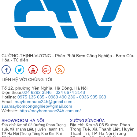
CƯỜNG-THỊNH-VƯƠNG - Phân Phối Bơm Công Nghiệp - Bơm Cứu
Hỏa - Tủ điện
LIÊN HỆ VỚI CHÚNG TÔI
Tổ 12, phường Yên Nghĩa, Hà Đông, Hà Nội
Điện thoại:
024 6292 3846 - 024 6674 3148
Hotline:
0975 135 635 - 0989 490 236 - 0936 995 663
Email:
maybomnuoc24h@gmail.com -
suamaybomcongnghiep@gmail.com
Website:
http://maybomnuoc24h.com.vn/
SHOWROOM HÀ NỘI
XƯỞNG SỬA CHỮA
Địa chỉ:
Địa chỉ:
Km số 03 Đường Phan
Km số 03 Đường Phan Trọng
Trọng Tuệ, Xã Thanh Liệt, Huyện
Tuệ, Xã Thanh Liệt, Huyện Thanh Trì,
Thanh Trì, TP. Hà Nội (Trong
TP. Hà Nội (Trong Tổng Kho Kim Khí