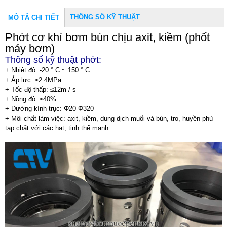
THÔNG SỐ KỸ THUẬT
MÔ TẢ CHI TIẾT
Phớt cơ khí bơm bùn chịu axit, kiềm (phốt
máy bơm)
Thông số kỹ thuật phớt:
+ Nhiệt độ: -20 ° C ~ 150 ° C
+ Áp lực: ≤2.4MPa
+ Tốc độ thấp: ≤12m / s
+ Nồng độ: ≤40%
+ Đường kính trục: Φ20-Φ320
+ Môi chất làm việc: axit, kiềm, dung dịch muối và bùn, tro, huyền phù
tạp chất với các hạt, tinh thể mạnh